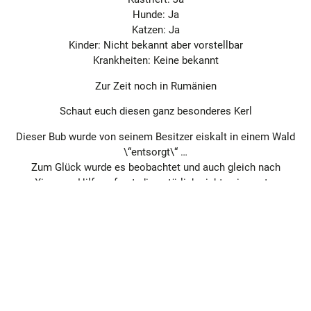
Hunde: Ja
Katzen: Ja
Kinder: Nicht bekannt aber vorstellbar
Krankheiten: Keine bekannt
Zur Zeit noch in Rumänien
Schaut euch diesen ganz besonderes Kerl
Dieser Bub wurde von seinem Besitzer eiskalt in einem Wald
\“entsorgt\“ …
Zum Glück wurde es beobachtet und auch gleich nach
Ximenas Hilfe gefragt, die natürlich nicht nein sagte.
So kam er erstmal in Sicherheit unter, doch man merkt wie
sehr ihm der Mensch fehlt …
Chubacka ist rund um einfach nur zauberhaft, er hat ein
riesen Talent dafür genau das zu sein was der Mensch
gerade braucht, ein Clown der einem zum Lachen bringt oder
ein Kuschelfreund der einen tröstet wenn man ihn brauch.
Ximena beschreibt ihn liebevoll als \“Bester Hund der Welt\“.