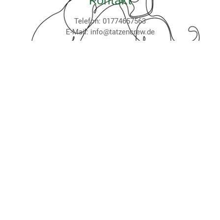
Kontakt
Telefon: 01774657563
E-Mail: info@tatzencrew.de
Redaktionell verantwortlich
Jennifer Wuttke
Douglasienpfad 3
75242 Neuhausen
Verbraucher­streit­
beilegung/Universal­schlichtungs­
stelle
Wir sind nicht bereit oder verpflichtet, an
Streitbeilegungsverfahren vor einer
Verbraucherschlichtungsstelle teilzunehmen.