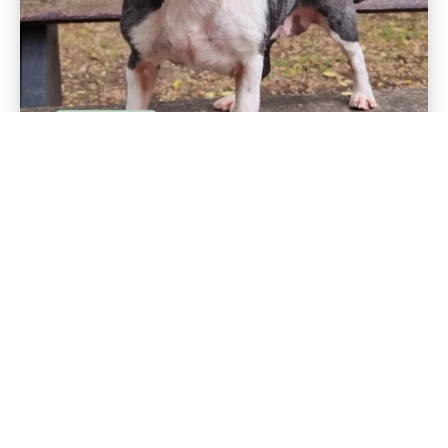
RÜCKWÄRTS
VORWÄRTS
MOMO
LOUI