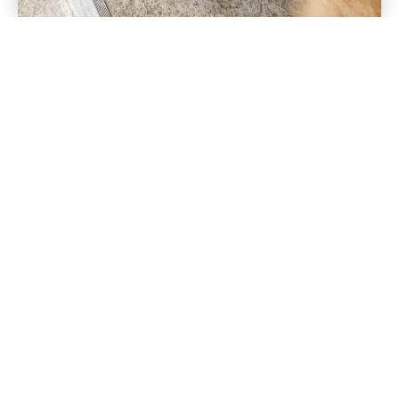
RÜCKWÄRTS
VORWÄRTS
LUNA
JACK
IMPRESSUM
DATENSCHUTZERKLÄRUNG