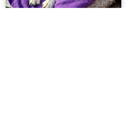
RÜCKWÄRTS
VORWÄRTS
TORVI
NERO
IMPRESSUM
DATENSCHUTZERKLÄRUNG