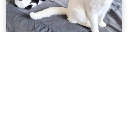
RÜCKWÄRTS
VORWÄRTS
COCO
DINO