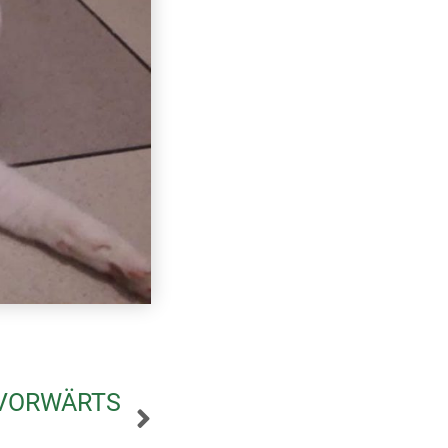
VORWÄRTS
RUBY