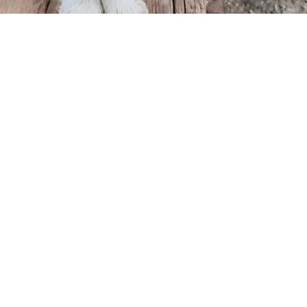
TS
OOFY