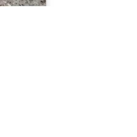
VORWÄRTS
KOKO