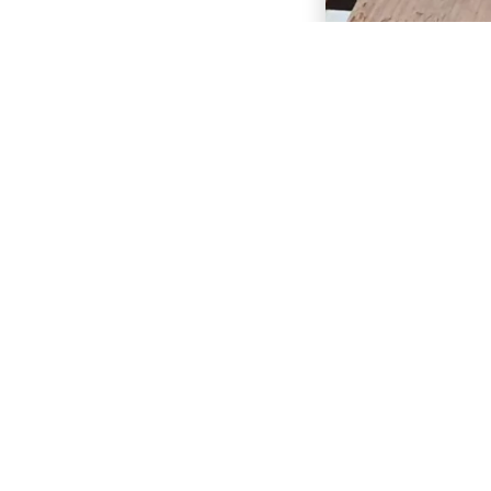
RÜCKWÄR
TANO & B