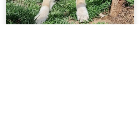
RÜCKWÄRTS
VORWÄRTS
DUKE
MONTY